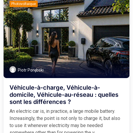
Photovoltaïque
Piotr Porębski
Véhicule-à-charge, Véhicule-à-
domicile, Véhicule-au-réseau : quelles
sont les différences ?
An electric car is, in practice, a large mobile battery.
Increasingly, the point is not only to charge it, but also
to use it whenever electricity may be needed
somewhere other than for powering the v ...