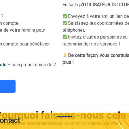
En tant qu'
UTILISATEUR DU CLU
 ?
Envoyez à votre ami un lien de
n compte.
Saisissez les coordonnées de 
 de votre famille pour
téléphone),
Invitez d'autres personnes 
n compte pour bénéficier
recommander nos services !
De cette façon, vous construi
plus !
.lu
– cela prend moins de 2
Pourquoi faisons-nous cela 
contact
es
meilleures
recommandations
viennent de
clients
satisfaits
.