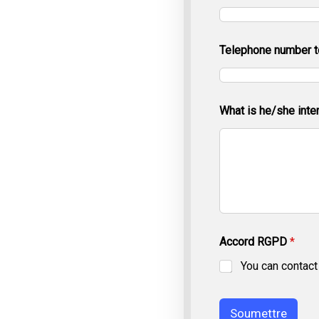
c
o
n
Telephone number t
t
a
c
t
N
What is he/she inte
a
m
e
Accord RGPD
*
You can contact
Soumettre