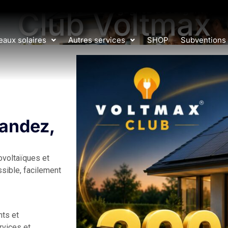
Le soleil brille – vous gagnez de l’argent !
Club Voltmax​
aux solaires
Autres services
SHOP
Subventions
andez,
ovoltaïques et
sible, facilement
nts et
rvices et