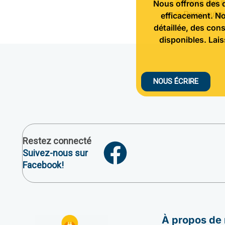
Parce que 
Nous offrons des d
Parce qu'en
efficacement. No
détaillée, des con
disponibles. Lai
NOUS ÉCRIRE
Restez connecté
Suivez-nous sur
Facebook!
À propos de