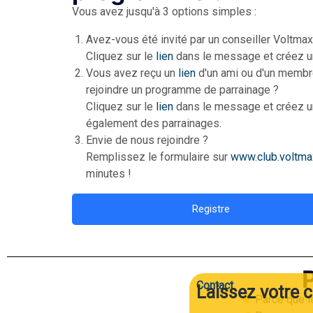
Vous avez jusqu'à 3 options simples :
Avez-vous été invité par un conseiller Voltmax
Cliquez sur le
lien
dans le message et créez u
Vous avez reçu un
lien
d'un ami ou d'un membre
rejoindre un programme de parrainage ?
Cliquez sur le
lien
dans le message et créez u
également des parrainages.
Envie de nous rejoindre ?
Remplissez le formulaire sur
www.club.voltmax
minutes !
Registre
Contact
Laissez votre 
Parce que l