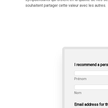
souhaitent partager cette valeur avec les autres.
n
I recommend a pers
u
m
b
Prénom
e
r
V
o
Nom
t
r
Email address for t
e