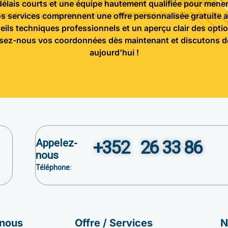
nous voulons récompenser votre
confiance
et votre
engagement
.
élais courts et une équipe hautement qualifiée pour mener 
semble, nous pouvons accélérer la
transition énergétique verte
d
s services comprennent une offre personnalisée gratuite a
seils techniques professionnels et un aperçu clair des opt
ssez-nous vos coordonnées dès maintenant et discutons de
aujourd'hui !
Appelez-
+352 26 33 86
nous
Téléphone:
 nous
Offre / Services
N