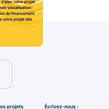
à bien votre projet
u Luxembourg.
vec visualisation
ions de financement
 votre projet dès
os projets
Écrivez-nous :