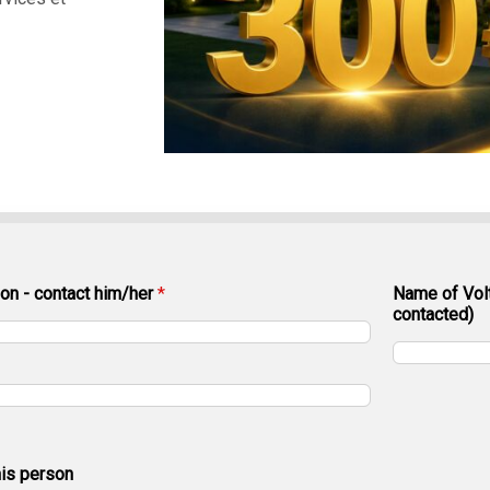
on - contact him/her
*
Name of Volt
contacted)
his person