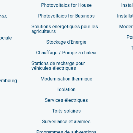
Photovoltaics for House
Insta
Photovoltaics for Business
Install
mes
Solutions énergétiques pour les
Modern
agriculteurs
Po
ociale
Stockage d'Energie
T
Chauffage / Pompe à chaleur
Stations de recharge pour
véhicules électriques
Modernisation thermique
xembourg
Isolation
Services électriques
Toits solaires
Surveillance et alarmes
Programmes de subventions