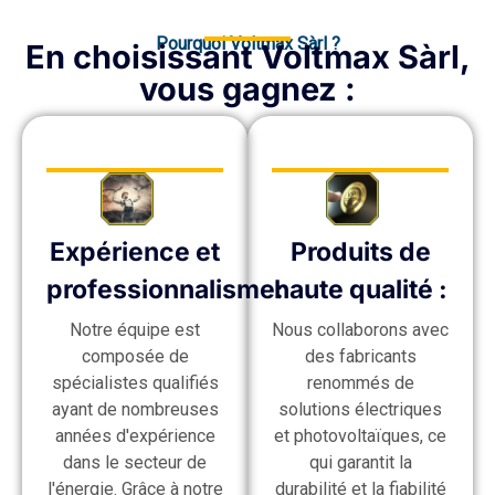
Pourquoi Voltmax Sàrl ?
En choisissant Voltmax Sàrl,
vous gagnez :
Expérience et
Produits de
professionnalisme:
haute qualité :
Notre équipe est
Nous collaborons avec
composée de
des fabricants
spécialistes qualifiés
renommés de
ayant de nombreuses
solutions électriques
années d'expérience
et photovoltaïques, ce
dans le secteur de
qui garantit la
l'énergie. Grâce à notre
durabilité et la fiabilité