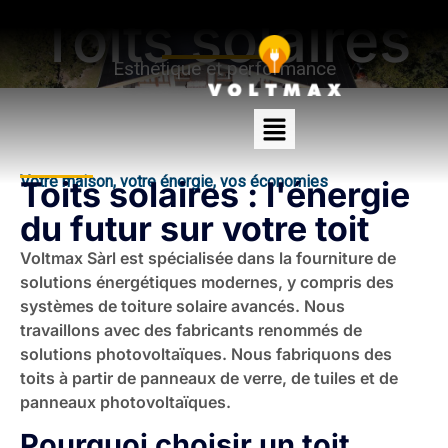
Toits solaires
Esthétique et performance
Votre maison, votre énergie, vos économies
Toits solaires : l'énergie
du futur sur votre toit
Voltmax Sàrl est spécialisée dans la fourniture de
solutions énergétiques modernes, y compris des
systèmes de toiture solaire avancés. Nous
travaillons avec des fabricants renommés de
solutions photovoltaïques. Nous fabriquons des
toits à partir de panneaux de verre, de tuiles et de
panneaux photovoltaïques.
Pourquoi choisir un toit