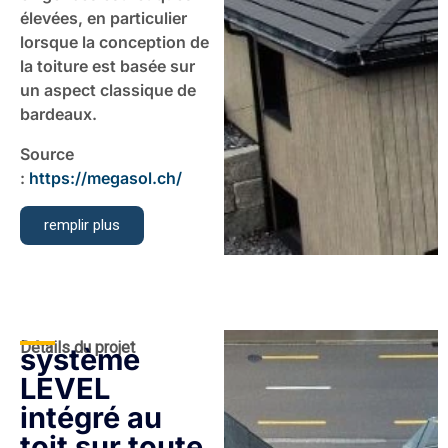
élevées, en particulier
lorsque la conception de
la toiture est basée sur
un aspect classique de
bardeaux.
Source
:
https://megasol.ch/
remplir plus
Détails du projet
système
LEVEL
intégré au
toit sur toute