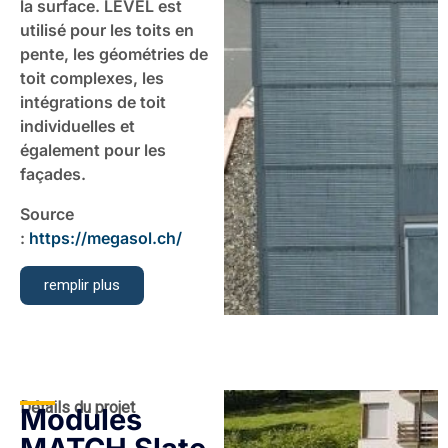
la surface. LEVEL est
utilisé pour les toits en
pente, les géométries de
toit complexes, les
intégrations de toit
individuelles et
également pour les
façades.
Source
:
https://megasol.ch/
remplir plus
Détails du projet
Modules