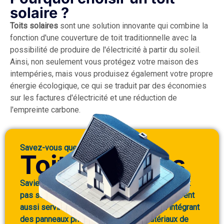
solaire ?
Toits solaires
sont une solution innovante qui combine la
fonction d'une couverture de toit traditionnelle avec la
possibilité de produire de l'électricité à partir du soleil.
Ainsi, non seulement vous protégez votre maison des
intempéries, mais vous produisez également votre propre
énergie écologique, ce qui se traduit par des économies
sur les factures d'électricité et une réduction de
l'empreinte carbone.
Savez-vous que...
Toits solaires
Saviez-vous que les toits solaires ne produisent
pas seulement de l'électricité, mais qu'ils peuvent
aussi servir de couverture esthétique ? En intégrant
des panneaux photovoltaïques aux matériaux de