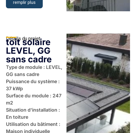
remplir plus
Détails du projet
toit solaire
LEVEL, GG
sans cadre
Type de module : LEVEL,
GG sans cadre
Puissance du système :
37 kWp
Surface du module : 247
m2
Situation d'installation :
En toiture
Utilisation du bâtiment :
Maison individuelle