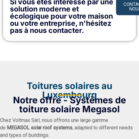
Si vous êtes intéressé par une
CONTA
solution moderne et
NOUS
écologique pour votre maison
ou votre entreprise, n'hésitez
pas à nous contacter.
Toitures solaires au
Luxembourg
Notre offre - Systèmes de
toiture solaire Megasol
Chez Voltmax Sàrl, nous offrons une large gamme
de
MEGASOL solar roof systems
, adapted to different needs
and types of buildings: