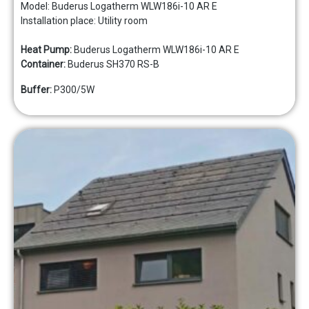
Model: Buderus Logatherm WLW186i-10 AR E
Installation place: Utility room
Heat Pump:
Buderus Logatherm WLW186i-10 AR E
Container:
Buderus SH370 RS-B
Buffer:
P300/5W