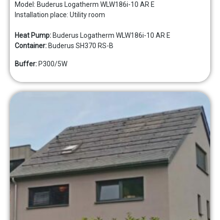
Model: Buderus Logatherm WLW186i-10 AR E
Installation place: Utility room
Heat Pump:
Buderus Logatherm WLW186i-10 AR E
Container:
Buderus SH370 RS-B
Buffer:
P300/5W