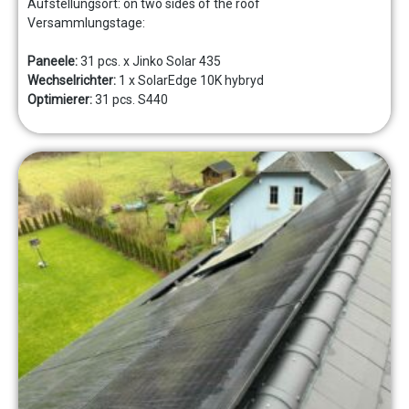
Aufstellungsort:
on two sides of the roof
Versammlungstage:
Paneele:
31 pcs. x Jinko Solar 435
Wechselrichter:
1 x SolarEdge 10K hybryd
Optimierer:
31 pcs. S440