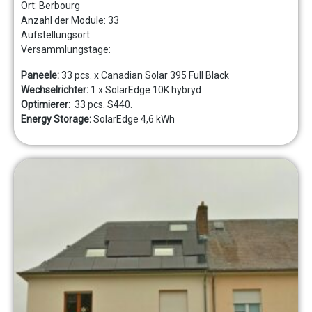
Ort: Berbourg
Anzahl der Module:
33
Aufstellungsort:
Versammlungstage:
Paneele:
33 pcs. x Canadian Solar 395 Full Black
Wechselrichter:
1 x SolarEdge 10K hybryd
Optimierer:
33 pcs. S440.
Energy Storage:
SolarEdge 4,6 kWh