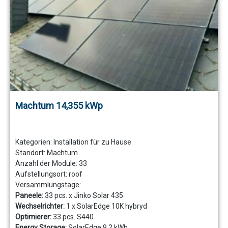
Machtum 14,355 kWp
Kategorien:
Installation für zu Hause
Standort:
Machtum
Anzahl der Module:
33
Aufstellungsort:
roof
Versammlungstage:
Paneele:
33 pcs. x Jinko Solar 435
Wechselrichter:
1 x SolarEdge 10K hybryd
Optimierer:
33 pcs. S440
Energy Storage:
SolarEdge 9,2 kWh