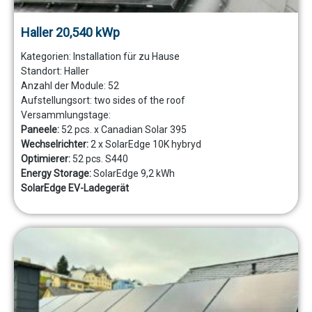
Haller 20,540 kWp
Kategorien:
Installation für zu Hause
Standort:
Haller
Anzahl der Module:
52
Aufstellungsort:
two sides of the roof
Versammlungstage:
Paneele:
52 pcs. x Canadian Solar 395
Wechselrichter:
2 x SolarEdge 10K hybryd
Optimierer:
52 pcs. S440
Energy Storage:
SolarEdge 9,2 kWh
SolarEdge EV-Ladegerät