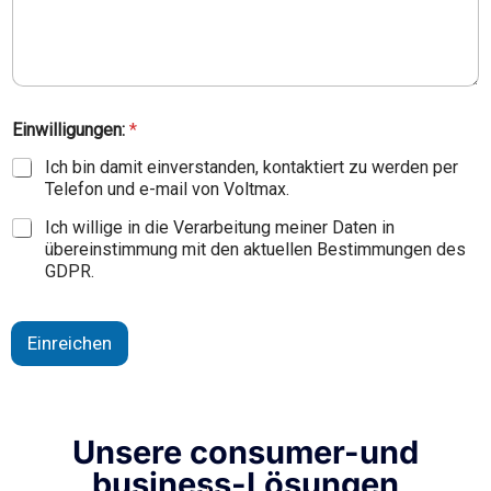
y
Einwilligungen:
*
o
u
Ich bin damit einverstanden, kontaktiert zu werden per
*
Telefon und e-mail von Voltmax.
a
r
Ich willige in die Verarbeitung meiner Daten in
e
übereinstimmung mit den aktuellen Bestimmungen des
GDPR.
Einreichen
Unsere consumer-und
business-Lösungen