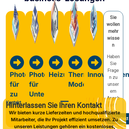
Sie
wollen
mehr
wisse
n
Haben
Sie
Frage
Photovoltaik
Photovoltaik
Heizung
Thermische
Innovatione
n zu
für
für
Modernisierung
unser
em
zu
Unternehmen
Angeb
Kontakt
Hause
Hinterlassen Sie Ihren Kontakt
ot?
Wir bieten kurze Lieferzeiten und hochqualifizierte
Kontakt
Mitarbeiter, die Ihr Projekt effizient umsetzen. Zu
unseren Leistungen gehören ein kostenloses,