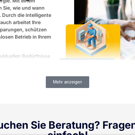
ergie. Mit einem
 Sie, wie und wann
Durch die intelligente
uch arbeitet Ihre
nsparungen, schützen
losen Betrieb in Ihrem
ividuellen Bedürfnisse
g und Installation bis
ach: Energie, die sich
t, Komfort und
Mehr anzeigen
uchen Sie Beratung? Fragen