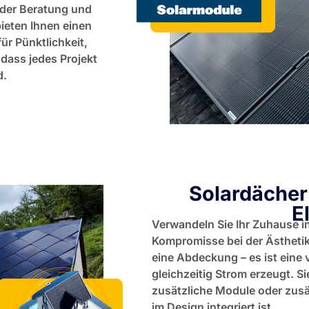
 der Beratung und
bieten Ihnen einen
ür Pünktlichkeit,
 dass jedes Projekt
d.
Solardächer
E
Verwandeln Sie Ihr Zuhause in
Kompromisse bei der Ästhetik
eine Abdeckung – es ist eine v
gleichzeitig Strom erzeugt. 
zusätzliche Module oder zusät
im Design integriert ist.