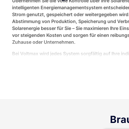
Übernehmen Sie die volle Kontrolle über Ihre Solaren
intelligenten Energiemanagementsystem entscheiden
Strom genutzt, gespeichert oder weitergegeben wird. 
Abstimmung von Produktion, Speicherung und Verbra
Solarenergie besser für Sie – Sie maximieren Ihre Ei
vor steigenden Kosten und sorgen für einen reibungs
Zuhause oder Unternehmen.
Bei Voltmax wird jedes System sorgfältig auf Ihre ind
abgestimmt – von der ersten Beratung über die Planun
hin zur langfristigen Betreuung. Das Ergebnis ist einf
Ihrem Lebensstil anpasst und Ihnen jahrelang Freihei
Stabilität bietet.
Bra