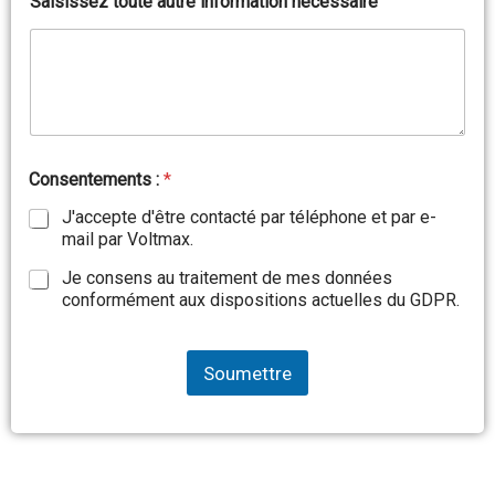
Saisissez toute autre information nécessaire
p
Consentements :
*
h
o
J'accepte d'être contacté par téléphone et par e-
t
mail par Voltmax.
o
v
Je consens au traitement de mes données
o
conformément aux dispositions actuelles du GDPR.
l
t
a
Soumettre
ï
q
u
e
i
n