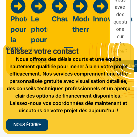
avez
des
Photovoltaïque
Le
Chauffage
Modernisation
Innovations
questi
pour
photovoltaïque
thermique
ons
sur
la
pour
notre
Contact
maison
les
Laissez votre contact
offre ?
Nous offrons des délais courts et une équipe
entreprises
Contact
hautement qualifiée pour mener à bien votre projet
efficacement. Nos services comprennent une offre
personnalisée gratuite avec visualisation détaillée,
des conseils techniques professionnels et un aperçu
clair des options de financement disponibles.
Laissez-nous vos coordonnées dès maintenant et
discutons de votre projet dès aujourd'hui !
NOUS ÉCRIRE