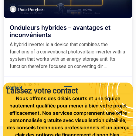
Piotr Porębski
Onduleurs hybrides – avantages et
inconvénients
A hybrid inverter is a device that combines the
functions of a conventional photovoltaic inverter with a
system that works with an energy storage unit. Its
function therefore focuses on converting dir ...
2026-03-29
Read more
Contact
Laissez votre contact
Nous offrons des délais courts et une équipe
hautement qualifiée pour mener à bien votre projet
efficacement. Nos services comprennent une offre
personnalisée gratuite avec visualisation détaillée,
des conseils techniques professionnels et un aperçu
clair des options de financement disponibles.