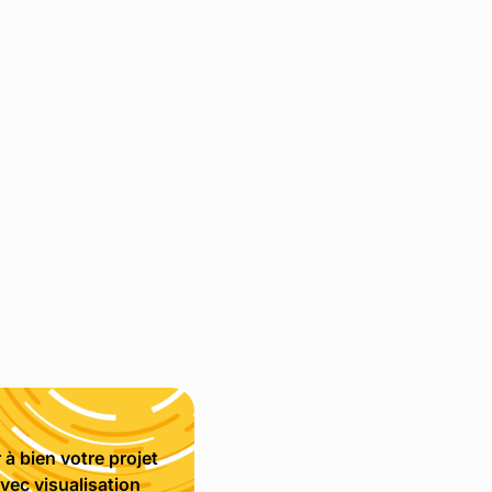
à bien votre projet
vec visualisation