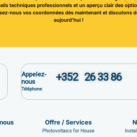
seils techniques professionnels et un aperçu clair des opt
ssez-nous vos coordonnées dès maintenant et discutons de
aujourd'hui !
Appelez-
+352 26 33 86
nous
Téléphone:
 nous
Offre / Services
N
Photovoltaics for House
Insta