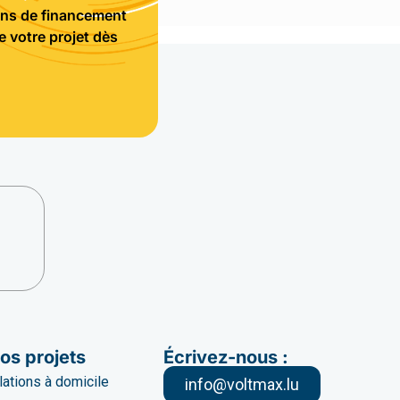
ions de financement
 votre projet dès
os projets
Écrivez-nous :
llations à domicile
info@voltmax.lu