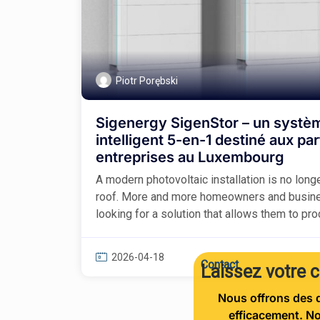
Piotr Porębski
Sigenergy SigenStor – un systè
intelligent 5-en-1 destiné aux par
entreprises au Luxembourg
A modern photovoltaic installation is no long
roof. More and more homeowners and busin
looking for a solution that allows them to prod
2026-04-18
Contact
Laissez votre 
Nous offrons des d
efficacement. No