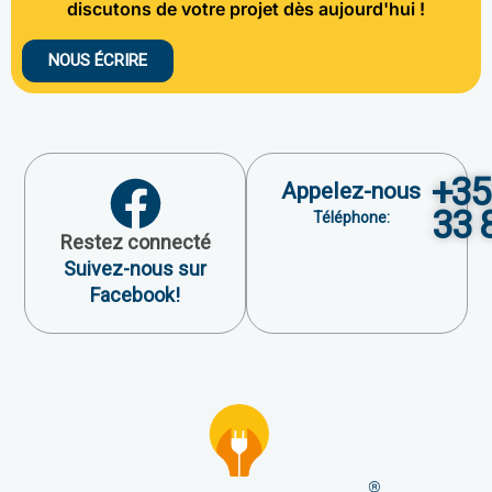
discutons de votre projet dès aujourd'hui !
NOUS ÉCRIRE
+35
Appelez-nous
33 
Téléphone:
Restez connecté
Suivez-nous sur
Facebook!