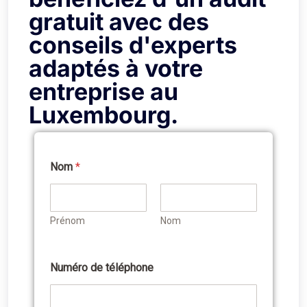
gratuit avec des
conseils d'experts
adaptés à votre
entreprise au
Luxembourg.
Nom
*
É
c
r
i
Prénom
Nom
v
e
z
q
Numéro de téléphone
u
i
*