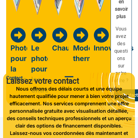
en
savoir
plus
Vous
avez
des
Photovoltaïque
Le
Chauffage
Modernisation
Innovations
questi
pour
photovoltaïque
thermique
ons
sur
la
pour
notre
Contact
maison
les
Laissez votre contact
offre ?
Nous offrons des délais courts et une équipe
entreprises
Contact
hautement qualifiée pour mener à bien votre projet
efficacement. Nos services comprennent une offre
personnalisée gratuite avec visualisation détaillée,
des conseils techniques professionnels et un aperçu
clair des options de financement disponibles.
Laissez-nous vos coordonnées dès maintenant et