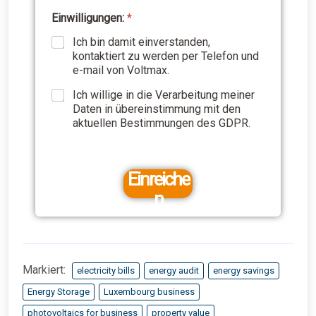
Einwilligungen:
*
w
a
Ich bin damit einverstanden,
s
kontaktiert zu werden per Telefon und
I
e-mail von Voltmax.
h
r
Ich willige in die Verarbeitung meiner
e
Daten in übereinstimmung mit den
S
aktuellen Bestimmungen des GDPR.
i
e
Einreiche
n
Markiert:
electricity bills
energy audit
energy savings
Energy Storage
Luxembourg business
photovoltaics for business
property value