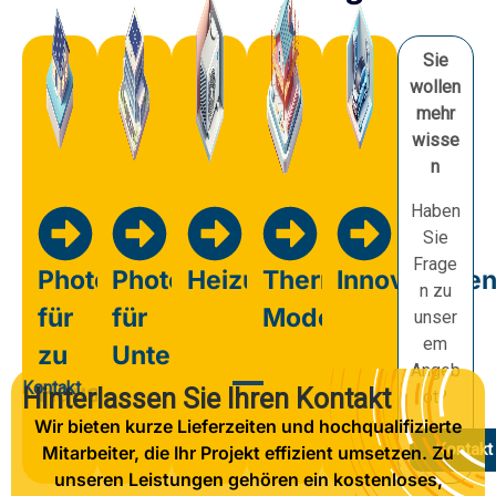
Sie
wollen
mehr
wisse
n
Haben
Sie
Frage
Photovoltaik
Photovoltaik
Heizung
Thermische
Innovatione
n zu
für
für
Modernisierung
unser
em
zu
Unternehmen
Angeb
Kontakt
Hause
Hinterlassen Sie Ihren Kontakt
ot?
Wir bieten kurze Lieferzeiten und hochqualifizierte
Kontakt
Mitarbeiter, die Ihr Projekt effizient umsetzen. Zu
unseren Leistungen gehören ein kostenloses,