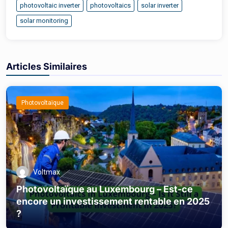
photovoltaic inverter
photovoltaics
solar inverter
solar monitoring
Articles Similaires
Photovoltaïque
Voltmax
Photovoltaïque au Luxembourg – Est-ce
encore un investissement rentable en 2025
?