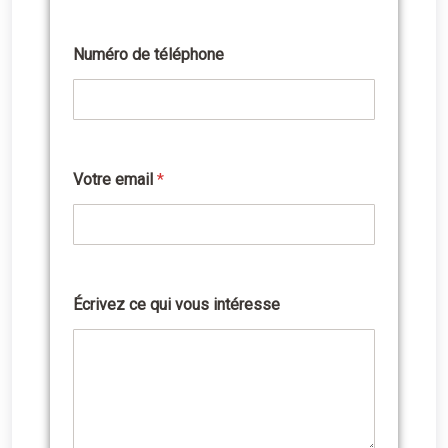
l
é
p
Numéro de téléphone
h
o
n
e
Votre email
*
Écrivez ce qui vous intéresse