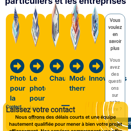
particuliers et les entreprises
Vous
voulez
en
savoir
plus
Vous
avez
des
Photovoltaïque
Le
Chauffage
Modernisation
Innovations
questi
pour
photovoltaïque
thermique
ons
sur
la
pour
notre
Contact
maison
les
Laissez votre contact
offre ?
Nous offrons des délais courts et une équipe
entreprises
Contact
hautement qualifiée pour mener à bien votre projet
efficacement. Nos services comprennent une offre