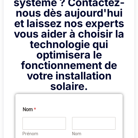
système ? Contactez-
nous dès aujourd'hui
et laissez nos experts
vous aider à choisir la
technologie qui
optimisera le
fonctionnement de
votre installation
solaire.
Nom
*
c
e
:
t
Prénom
Nom
é