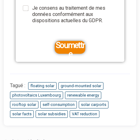
e
Je consens au traitement de mes
N
données conformément aux
u
dispositions actuelles du GDPR.
m
é
r
o
Soumettr
E
e
m
a
i
l
Tagué :
floating solar
ground-mounted solar
photovoltaics Luxembourg
renewable energy
rooftop solar
self-consumption
solar carports
solar facts
solar subsidies
VAT reduction