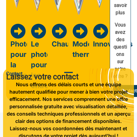
savoir
plus
Vous
avez
des
Photovoltaïque
Le
Chauffage
Modernisation
Innovations
questi
pour
photovoltaïque
thermique
ons
sur
la
pour
notre
Contact
maison
les
Laissez votre contact
offre ?
Nous offrons des délais courts et une équipe
entreprises
Contact
hautement qualifiée pour mener à bien votre projet
efficacement. Nos services comprennent une offre
personnalisée gratuite avec visualisation détaillée,
des conseils techniques professionnels et un aperçu
clair des options de financement disponibles.
Laissez-nous vos coordonnées dès maintenant et
discutons de votre projet dès aujourd'hui !