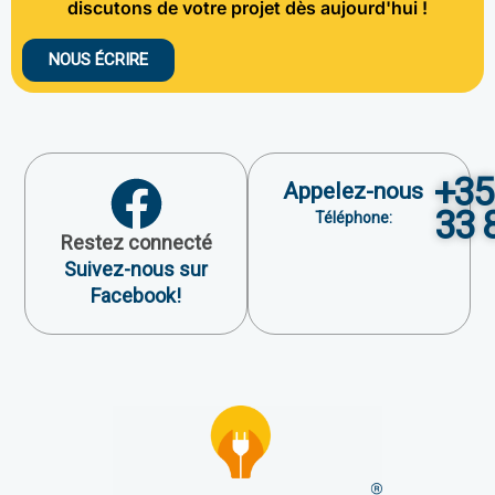
discutons de votre projet dès aujourd'hui !
NOUS ÉCRIRE
+35
Appelez-nous
33 
Téléphone:
Restez connecté
Suivez-nous sur
Facebook!