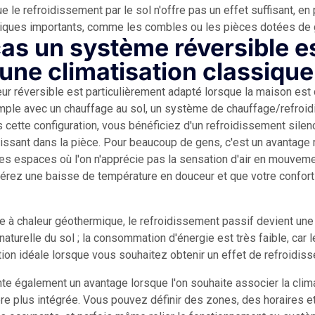
e le refroidissement par le sol n'offre pas un effet suffisant, en 
iques importants, comme les combles ou les pièces dotées de g
as un système réversible es
 une climatisation classique
 réversible est particulièrement adapté lorsque la maison est 
mple avec un chauffage au sol, un système de chauffage/refroid
cette configuration, vous bénéficiez d'un refroidissement silenci
uissant dans la pièce. Pour beaucoup de gens, c'est un avantage m
s espaces où l'on n'apprécie pas la sensation d'air en mouvemen
férez une baisse de température en douceur et que votre confor
 à chaleur géothermique, le refroidissement passif devient une
naturelle du sol ; la consommation d'énergie est très faible, car
tion idéale lorsque vous souhaitez obtenir un effet de refroidis
e également un avantage lorsque l'on souhaite associer la clima
re plus intégrée. Vous pouvez définir des zones, des horaires et