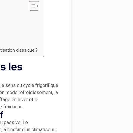
isation classique ?
s les
le sens du cycle frigorifique.
e, en mode refroidissement, la
ffage en hiver et le
 fraîcheur.
f
ou passive. Le
à l'instar d'un climatiseur :