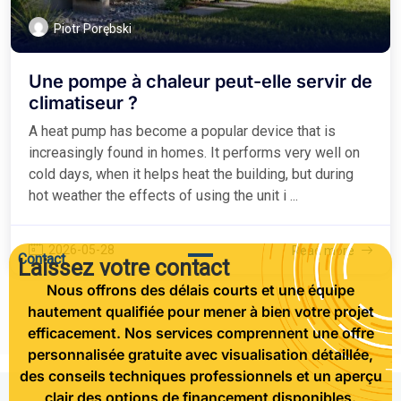
Piotr Porębski
Une pompe à chaleur peut-elle servir de
climatiseur ?
A heat pump has become a popular device that is
increasingly found in homes. It performs very well on
cold days, when it helps heat the building, but during
hot weather the effects of using the unit i ...
2026-05-28
Read more
Contact
Laissez votre contact
Nous offrons des délais courts et une équipe
hautement qualifiée pour mener à bien votre projet
efficacement. Nos services comprennent une offre
personnalisée gratuite avec visualisation détaillée,
des conseils techniques professionnels et un aperçu
clair des options de financement disponibles.