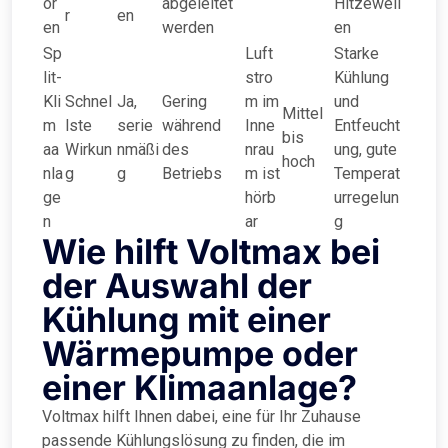
or
abgeleitet
Hitzewell
r
en
en
werden
en
Sp
Luft
Starke
lit-
stro
Kühlung
Kli
Schnel
Ja,
Gering
m im
und
Mittel
m
lste
serie
während
Inne
Entfeucht
bis
aa
Wirkun
nmäßi
des
nrau
ung, gute
hoch
nla
g
g
Betriebs
m ist
Temperat
ge
hörb
urregelun
n
ar
g
Wie hilft Voltmax bei
der Auswahl der
Kühlung mit einer
Wärmepumpe oder
einer Klimaanlage?
Voltmax hilft Ihnen dabei, eine für Ihr Zuhause
passende Kühlungslösung zu finden, die im