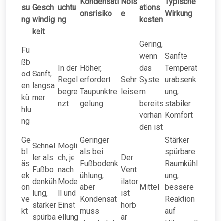
Kondensati
Nois
Typische
su
Gesch
uchtu
ations
onsrisiko
e
Wirkung
ng
windig
ng
kosten
keit
Gering,
Fu
wenn
Sanfte
ßb
In der
Höher,
das
Temperat
od
Sanft,
Regel
erfordert
Sehr
Syste
urabsenk
en
langsa
begre
Taupunktre
leise
m
ung,
kü
mer
nzt
gelung
bereits
stabiler
hlu
vorhan
Komfort
ng
den ist
Ge
Geringer
Stärker
Schnel
Mögli
bl
als bei
spürbare
ler als
ch, je
Der
äs
Fußbodenk
Raumkühl
Fußbo
nach
Vent
ek
ühlung,
ung,
denküh
Mode
ilator
on
aber
Mittel
bessere
lung,
ll und
ist
ve
Kondensat
Reaktion
stärker
Einst
hörb
kt
muss
auf
spürba
ellung
ar