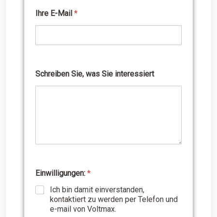
Ihre E-Mail
*
Schreiben Sie, was Sie interessiert
S
c
h
r
e
i
b
e
n
w
a
Einwilligungen:
*
s
I
Ich bin damit einverstanden,
h
kontaktiert zu werden per Telefon und
r
e-mail von Voltmax.
e