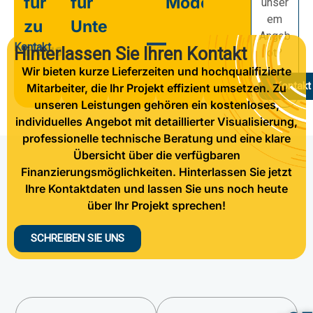
für
für
Modernisierung
unser
em
zu
Unternehmen
Angeb
Kontakt
Hause
Hinterlassen Sie Ihren Kontakt
ot?
Wir bieten kurze Lieferzeiten und hochqualifizierte
Kontakt
Mitarbeiter, die Ihr Projekt effizient umsetzen. Zu
unseren Leistungen gehören ein kostenloses,
individuelles Angebot mit detaillierter Visualisierung,
professionelle technische Beratung und eine klare
Übersicht über die verfügbaren
Finanzierungsmöglichkeiten. Hinterlassen Sie jetzt
Ihre Kontaktdaten und lassen Sie uns noch heute
über Ihr Projekt sprechen!
SCHREIBEN SIE UNS