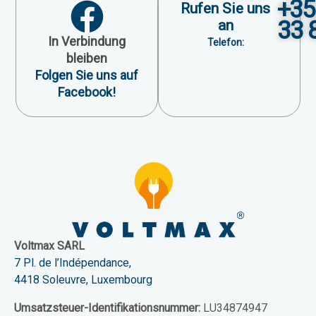
+35
Rufen Sie uns
33 
an
In Verbindung
Telefon:
bleiben
Folgen Sie uns auf
Facebook!
Voltmax SARL
7 Pl. de l’Indépendance,
4418 Soleuvre, Luxembourg
Umsatzsteuer-Identifikationsnummer:
LU34874947