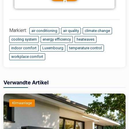
n
Markiert:
air conditioning
air quality
climate change
cooling system
energy efficiency
heatwaves
indoor comfort
Luxembourg
temperature control
workplace comfort
Verwandte Artikel
Klimaanlage