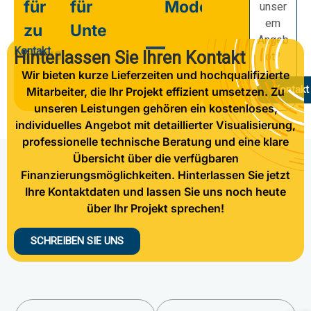
für
für
Modernisierung
unser
em
zu
Unternehmen
Angeb
Kontakt
Hause
Hinterlassen Sie Ihren Kontakt
ot?
Wir bieten kurze Lieferzeiten und hochqualifizierte
Kontakt
Mitarbeiter, die Ihr Projekt effizient umsetzen. Zu
unseren Leistungen gehören ein kostenloses,
individuelles Angebot mit detaillierter Visualisierung,
professionelle technische Beratung und eine klare
Übersicht über die verfügbaren
Finanzierungsmöglichkeiten. Hinterlassen Sie jetzt
Ihre Kontaktdaten und lassen Sie uns noch heute
über Ihr Projekt sprechen!
SCHREIBEN SIE UNS