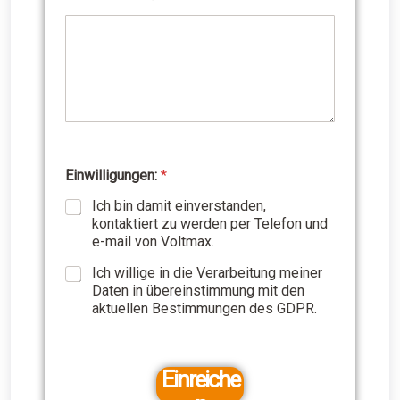
a
s
E
i
n
w
i
l
l
i
Einwilligungen:
*
g
u
Ich bin damit einverstanden,
n
kontaktiert zu werden per Telefon und
g
e-mail von Voltmax.
e
n
Ich willige in die Verarbeitung meiner
:
Daten in übereinstimmung mit den
*
aktuellen Bestimmungen des GDPR.
Einreiche