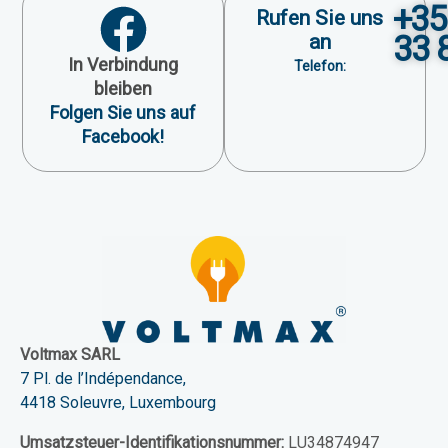
+35
Rufen Sie uns
33 
an
In Verbindung
Telefon:
bleiben
Folgen Sie uns auf
Facebook!
Voltmax SARL
7 Pl. de l’Indépendance,
4418 Soleuvre, Luxembourg
Umsatzsteuer-Identifikationsnummer:
LU34874947