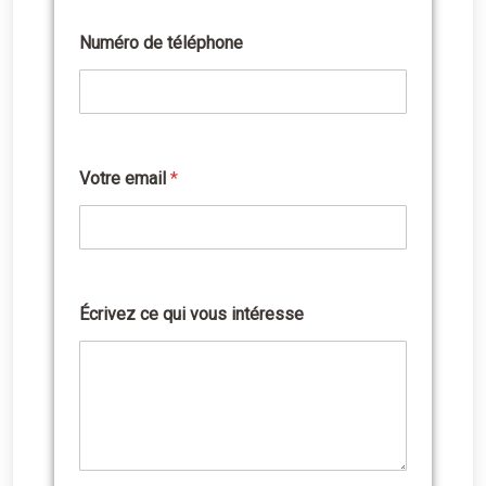
Numéro de téléphone
Votre email
*
N
u
m
é
r
o
i
Écrivez ce qui vous intéresse
n
t
é
r
e
s
s
e