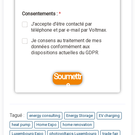
*
Consentements :
*
J'accepte d'être contacté par
téléphone et par e-mail par Voltmax.
Je consens au traitement de mes
données conformément aux
dispositions actuelles du GDPR.
Soumettr
e
Tagué :
energy consulting
Energy Storage
EV charging
heat pump
Home Expo
home renovation
Luxembourg Expo
photovoltaics Luxembourg
trade fair