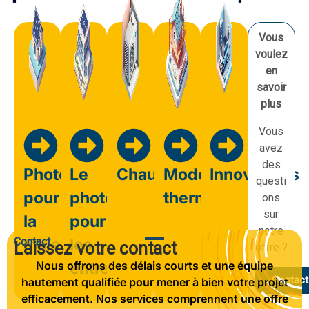
Vous
voulez
en
savoir
plus
Vous
avez
des
Photovoltaïque
Le
Chauffage
Modernisation
Innovations
questi
pour
photovoltaïque
thermique
ons
sur
la
pour
notre
Contact
maison
les
Laissez votre contact
offre ?
Nous offrons des délais courts et une équipe
entreprises
Contact
hautement qualifiée pour mener à bien votre projet
efficacement. Nos services comprennent une offre