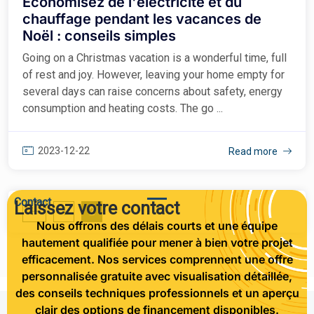
Économisez de l'électricité et du
chauffage pendant les vacances de
Noël : conseils simples
Going on a Christmas vacation is a wonderful time, full
of rest and joy. However, leaving your home empty for
several days can raise concerns about safety, energy
consumption and heating costs. The go ...
2023-12-22
Read more
Contact
Laissez votre contact
1
2
Nous offrons des délais courts et une équipe
hautement qualifiée pour mener à bien votre projet
efficacement. Nos services comprennent une offre
personnalisée gratuite avec visualisation détaillée,
des conseils techniques professionnels et un aperçu
clair des options de financement disponibles.