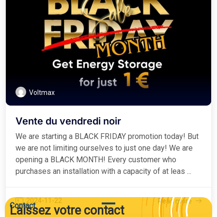
Voltmax
Vente du vendredi noir
We are starting a BLACK FRIDAY promotion today! But
we are not limiting ourselves to just one day! We are
opening a BLACK MONTH! Every customer who
purchases an installation with a capacity of at leas ...
2024-11-22
Read more
Contact
Laissez votre contact