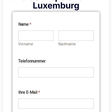
Luxemburg
Name
*
I
h
r
e
Vorname
Nachname
*
I
h
r
Telefonnummer
e
Ihre E-Mail
*