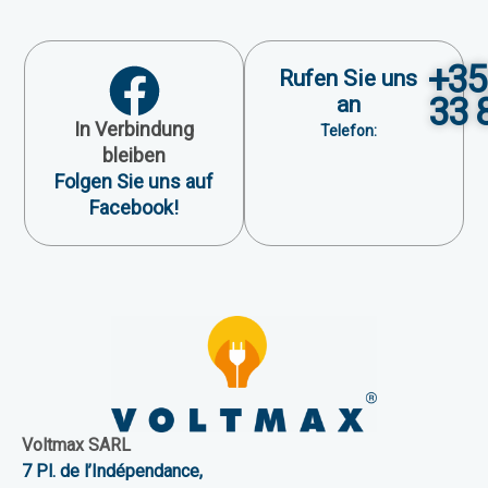
+35
Rufen Sie uns
33 
an
In Verbindung
Telefon:
bleiben
Folgen Sie uns auf
Facebook!
Voltmax SARL
7 Pl. de l’Indépendance,