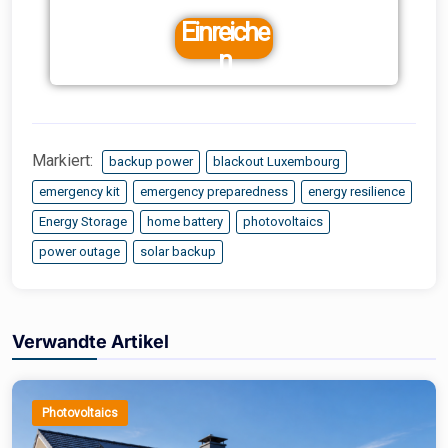
Einreiche
n
Markiert:
backup power
blackout Luxembourg
emergency kit
emergency preparedness
energy resilience
Energy Storage
home battery
photovoltaics
power outage
solar backup
Verwandte Artikel
Photovoltaics