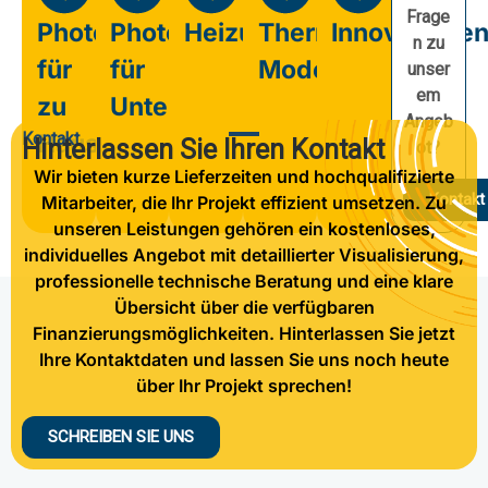
Frage
Photovoltaik
Photovoltaik
Heizung
Thermische
Innovatione
n zu
für
für
Modernisierung
unser
em
zu
Unternehmen
Angeb
Kontakt
Hause
Hinterlassen Sie Ihren Kontakt
ot?
Wir bieten kurze Lieferzeiten und hochqualifizierte
Kontakt
Mitarbeiter, die Ihr Projekt effizient umsetzen. Zu
unseren Leistungen gehören ein kostenloses,
individuelles Angebot mit detaillierter Visualisierung,
professionelle technische Beratung und eine klare
Übersicht über die verfügbaren
Finanzierungsmöglichkeiten. Hinterlassen Sie jetzt
Ihre Kontaktdaten und lassen Sie uns noch heute
über Ihr Projekt sprechen!
SCHREIBEN SIE UNS