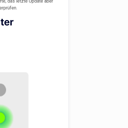
te, das letzte Update aber
erprüfen.
ter