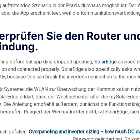
g auftretendes Szenario in der Praxis durchaus möglich ist: Der 
 aber die App erscheint leer, weil die Kommunikationsverbindu
berprüfen Sie den Router und
bindung.
ting before but app data stopped updating,
SolarEdge
advises ch
on and connected properly. SolarEdge also specifically asks whe
, because this can break the inverter’s connection to the monito
für Systeme, die WLAN zur Überwachung der Kommunikation nutz
arEdge erklärt, dass der Wechselrichter über die mySolarEdge
Die Anleitung empfiehlt außerdem, zunächst die Funktionsfähi
rprüfen. Reagiert der Wechselrichter nicht, rät SolarEdge, sich 
uch gefallen:
Overpaneling and inverter sizing – how much DC o
Passwort geändert hat. So konf