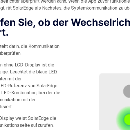
lrichter überprüft werden kann. Wenn die App zuvor funktionier
egt, rät SolarEdge als Nächstes, die Systemkommunikation zu üb
üfen Sie, ob der Wechselrich
t.
teht darin, die Kommunikation
überprüfen.
n ohne LCD-Display ist die
ige. Leuchtet die blaue LED,
ter mit der
LED-Referenz von SolarEdge
e LED-Kombination, bei der die
munikation mit der
siert.
Display weist SolarEdge die
nikationsseite aufzurufen.