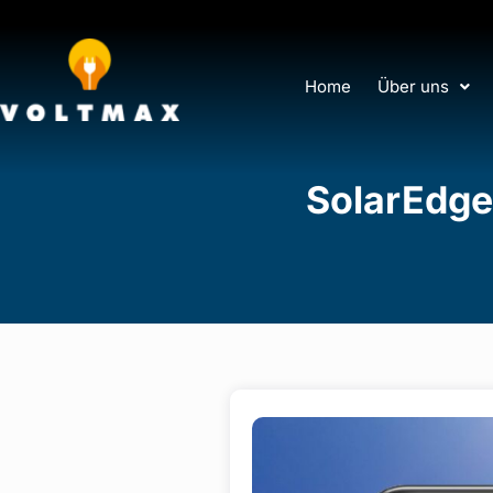
Home
Über uns
SolarEdge