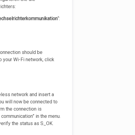
chters:
chselrichterkommunikation
“: