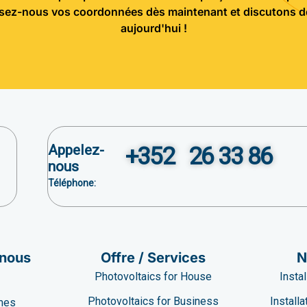
ssez-nous vos coordonnées dès maintenant et discutons de
aujourd'hui !
Appelez-
+352 26 33 86
nous
Téléphone:
 nous
Offre / Services
N
Photovoltaics for House
Insta
Photovoltaics for Business
Install
mes