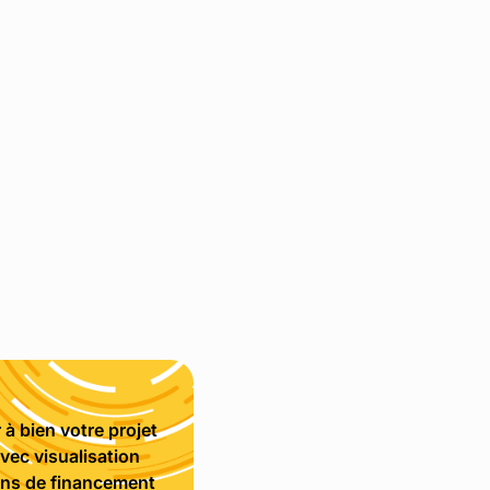
à bien votre projet
vec visualisation
ions de financement