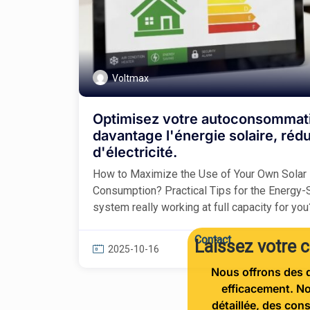
Voltmax
Optimisez votre autoconsommatio
davantage l'énergie solaire, réd
d'électricité.
How to Maximize the Use of Your Own Solar
Consumption? Practical Tips for the Energy-S
system really working at full capacity for y
Contact
Laissez votre 
2025-10-16
Nous offrons des d
efficacement. No
détaillée, des con