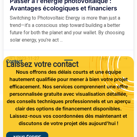
Passer à l'énergie photovoltaïque :
Avantages écologiques et financiers
Switching to Photovoltaic Energy is more than just a
trend—it’s a conscious step toward building a better
future for both the planet and your wallet. By choosing
solar energy, you’re act ...
2023-11-27
Read more
Contact
Laissez votre contact
Nous offrons des délais courts et une équipe
hautement qualifiée pour mener à bien votre projet
efficacement. Nos services comprennent une offre
personnalisée gratuite avec visualisation détaillée,
des conseils techniques professionnels et un aperçu
clair des options de financement disponibles.
Laissez-nous vos coordonnées dès maintenant et
discutons de votre projet dès aujourd'hui !