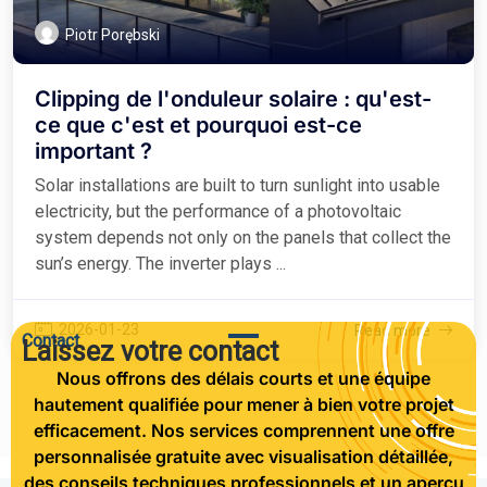
Piotr Porębski
Clipping de l'onduleur solaire : qu'est-
ce que c'est et pourquoi est-ce
important ?
Solar installations are built to turn sunlight into usable
electricity, but the performance of a photovoltaic
system depends not only on the panels that collect the
sun’s energy. The inverter plays ...
2026-01-23
Read more
Contact
Laissez votre contact
Nous offrons des délais courts et une équipe
hautement qualifiée pour mener à bien votre projet
efficacement. Nos services comprennent une offre
personnalisée gratuite avec visualisation détaillée,
des conseils techniques professionnels et un aperçu