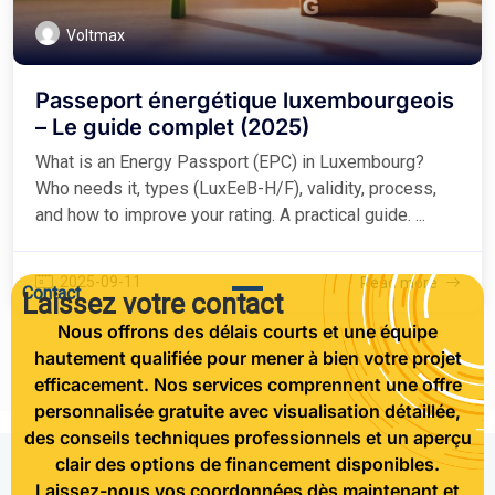
Voltmax
Passeport énergétique luxembourgeois
– Le guide complet (2025)
What is an Energy Passport (EPC) in Luxembourg?
Who needs it, types (LuxEeB-H/F), validity, process,
and how to improve your rating. A practical guide. ...
2025-09-11
Read more
Contact
Laissez votre contact
Nous offrons des délais courts et une équipe
hautement qualifiée pour mener à bien votre projet
efficacement. Nos services comprennent une offre
personnalisée gratuite avec visualisation détaillée,
des conseils techniques professionnels et un aperçu
clair des options de financement disponibles.
Laissez-nous vos coordonnées dès maintenant et