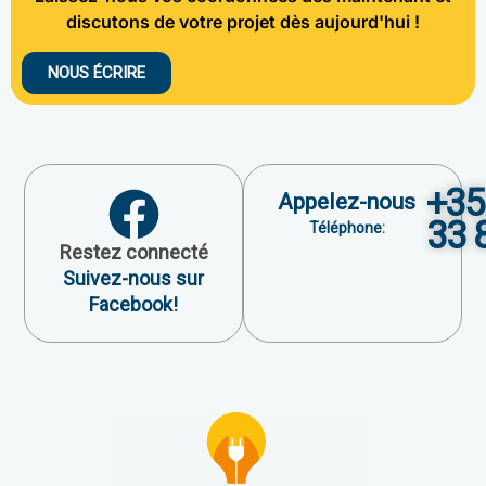
discutons de votre projet dès aujourd'hui !
NOUS ÉCRIRE
+35
Appelez-nous
33 
Téléphone:
Restez connecté
Suivez-nous sur
Facebook!