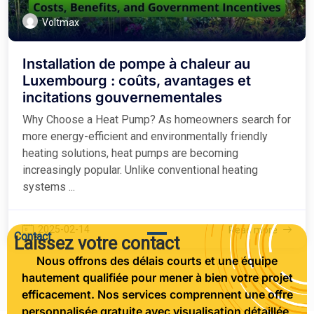
Voltmax
Installation de pompe à chaleur au
Luxembourg : coûts, avantages et
incitations gouvernementales
Why Choose a Heat Pump? As homeowners search for
more energy-efficient and environmentally friendly
heating solutions, heat pumps are becoming
increasingly popular. Unlike conventional heating
systems ...
2025-02-14
Read more
Contact
Laissez votre contact
Nous offrons des délais courts et une équipe
hautement qualifiée pour mener à bien votre projet
efficacement. Nos services comprennent une offre
personnalisée gratuite avec visualisation détaillée,