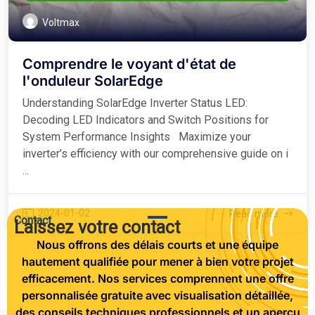
Voltmax
Comprendre le voyant d'état de
l'onduleur SolarEdge
Understanding SolarEdge Inverter Status LED:
Decoding LED Indicators and Switch Positions for
System Performance Insights Maximize your
inverter’s efficiency with our comprehensive guide on i
...
2024-01-02
Read more
Contact
Laissez votre contact
Nous offrons des délais courts et une équipe
hautement qualifiée pour mener à bien votre projet
efficacement. Nos services comprennent une offre
personnalisée gratuite avec visualisation détaillée,
des conseils techniques professionnels et un aperçu