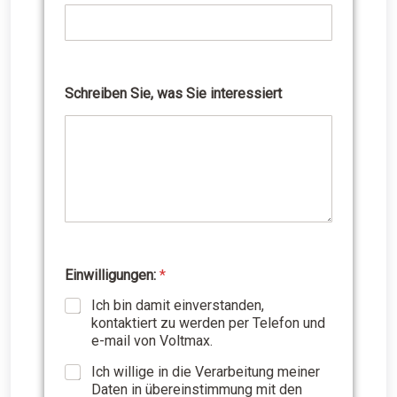
g
u
n
g
e
Schreiben Sie, was Sie interessiert
n
:
S
i
e
*
Einwilligungen:
*
Ich bin damit einverstanden,
kontaktiert zu werden per Telefon und
e-mail von Voltmax.
Ich willige in die Verarbeitung meiner
Daten in übereinstimmung mit den