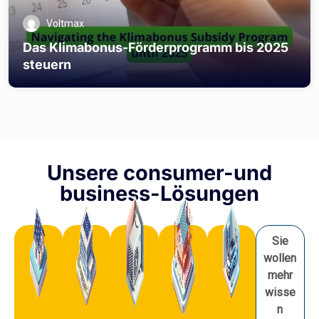
Voltmax
Das Klimabonus-Förderprogramm bis 2025
steuern
Unsere consumer-und
business-Lösungen
Sie
wollen
mehr
wisse
n