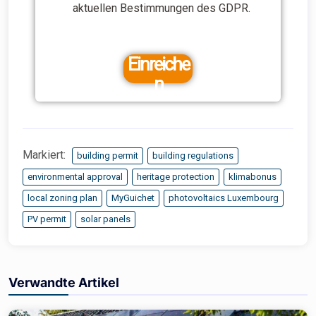
aktuellen Bestimmungen des GDPR.
Einreiche
n
Markiert:
building permit
building regulations
environmental approval
heritage protection
klimabonus
local zoning plan
MyGuichet
photovoltaics Luxembourg
PV permit
solar panels
Verwandte Artikel