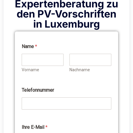
Expertenberatung zu
den PV-Vorschriften
in Luxemburg
Name
*
Vorname
Nachname
Telefonnummer
E
i
n
w
i
l
l
Ihre E-Mail
*
i