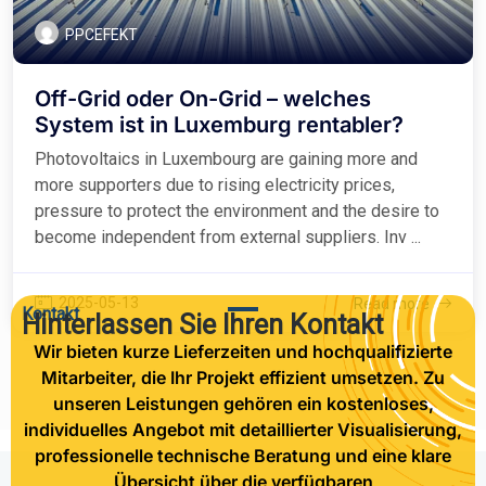
PPCEFEKT
Off-Grid oder On-Grid – welches
System ist in Luxemburg rentabler?
Photovoltaics in Luxembourg are gaining more and
more supporters due to rising electricity prices,
pressure to protect the environment and the desire to
become independent from external suppliers. Inv ...
2025-05-13
Read more
Kontakt
Hinterlassen Sie Ihren Kontakt
Wir bieten kurze Lieferzeiten und hochqualifizierte
Mitarbeiter, die Ihr Projekt effizient umsetzen. Zu
unseren Leistungen gehören ein kostenloses,
individuelles Angebot mit detaillierter Visualisierung,
professionelle technische Beratung und eine klare
Übersicht über die verfügbaren