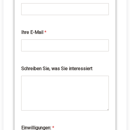
e
s
t
e
d
E
Ihre E-Mail
*
-
M
a
i
l
Schreiben Sie, was Sie interessiert
Einwilligungen:
*