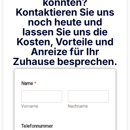
könnten?
Kontaktieren Sie uns
noch heute und
lassen Sie uns die
Kosten, Vorteile und
Anreize für Ihr
Zuhause besprechen.
Name
*
I
h
r
e
Vorname
Nachname
i
n
t
e
Telefonnummer
r