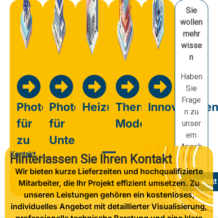
Sie
wollen
mehr
wisse
n
Haben
Sie
Frage
Photovoltaik
Photovoltaik
Heizung
Thermische
Innovatione
n zu
für
für
Modernisierung
unser
em
zu
Unternehmen
Angeb
Kontakt
Hause
Hinterlassen Sie Ihren Kontakt
ot?
Wir bieten kurze Lieferzeiten und hochqualifizierte
Kontakt
Mitarbeiter, die Ihr Projekt effizient umsetzen. Zu
unseren Leistungen gehören ein kostenloses,
individuelles Angebot mit detaillierter Visualisierung,
professionelle technische Beratung und eine klare