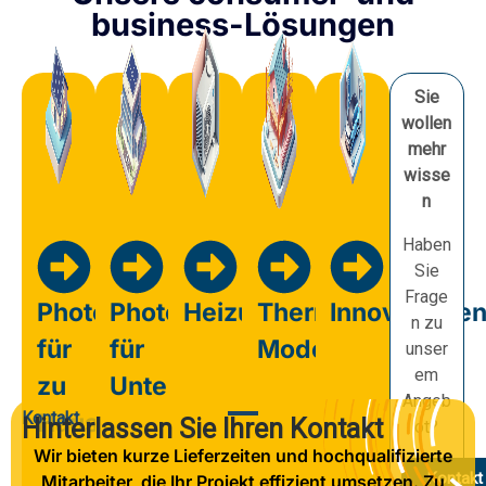
business-Lösungen
Sie
wollen
mehr
wisse
n
Haben
Sie
Frage
Photovoltaik
Photovoltaik
Heizung
Thermische
Innovatione
n zu
für
für
Modernisierung
unser
em
zu
Unternehmen
Angeb
Kontakt
Hause
Hinterlassen Sie Ihren Kontakt
ot?
Wir bieten kurze Lieferzeiten und hochqualifizierte
Kontakt
Mitarbeiter, die Ihr Projekt effizient umsetzen. Zu