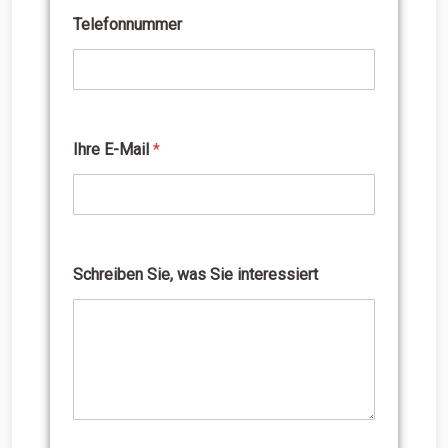
Telefonnummer
N
a
m
e
a
r
e
Ihre E-Mail
*
I
h
r
e
Schreiben Sie, was Sie interessiert