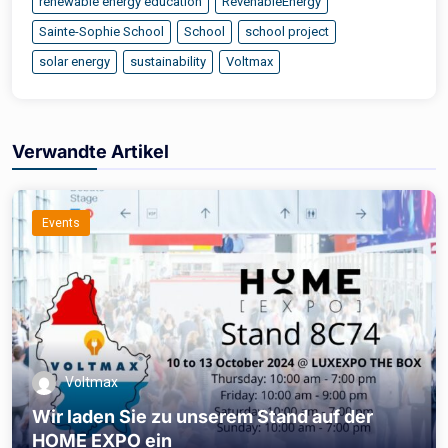
renewable energy education
RevenableEnergy
Sainte-Sophie School
School
school project
solar energy
sustainability
Voltmax
Verwandte Artikel
Events
Voltmax
Wir laden Sie zu unserem Stand auf der
HOME EXPO ein