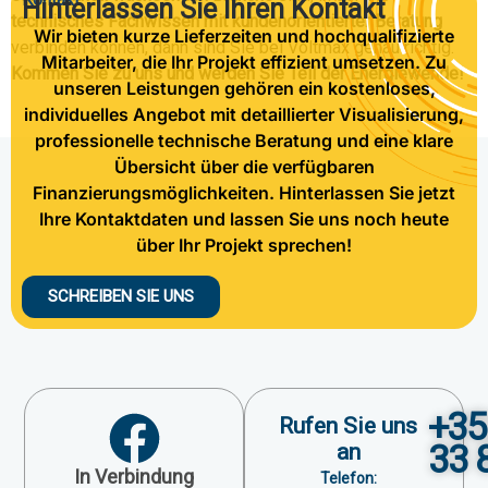
Hinterlassen Sie Ihren Kontakt
technisches Fachwissen mit kundenorientierter Beratung
Wir bieten kurze Lieferzeiten und hochqualifizierte
verbinden können, dann sind Sie bei Voltmax genau richtig.
Mitarbeiter, die Ihr Projekt effizient umsetzen. Zu
Kommen Sie zu uns und werden Sie Teil der Energiewende!
unseren Leistungen gehören ein kostenloses,
individuelles Angebot mit detaillierter Visualisierung,
professionelle technische Beratung und eine klare
Übersicht über die verfügbaren
Finanzierungsmöglichkeiten. Hinterlassen Sie jetzt
Ihre Kontaktdaten und lassen Sie uns noch heute
über Ihr Projekt sprechen!
SCHREIBEN SIE UNS
+35
Rufen Sie uns
33 
an
In Verbindung
Telefon: