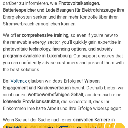
darüber zu informieren, wie
Photovoltaikanlagen,
Batteriespeicher und Ladelösungen für Elektrofahrzeuge
ihre
Energiekosten senken und ihnen mehr Kontrolle über ihren
Stromverbrauch ermöglichen können.
We offer
comprehensive training
, so even if you’re new to
the renewable energy sector, you’ll quickly gain expertise in
photovoltaic technology, financing options, and subsidy
programs available in Luxembourg
. Our support ensures that
you can confidently advise customers and present them with
the best solutions.
Bei
Voltmax
glauben wir, dass Erfolg auf
Wissen,
Engagement und Kundenvertrauen
beruht. Deshalb bieten wir
nicht nur ein
wettbewerbsfähiges Gehalt
, sondern auch eine
lohnende Provisionsstruktur
, die sicherstellt, dass Ihr
Einkommen Ihre harte Arbeit und Ihre Erfolge widerspiegelt.
Wenn Sie auf der Suche nach einer
sinnvollen Karriere in
einer schnell wachsenden Branche
sind, in der Sie
Kontakt