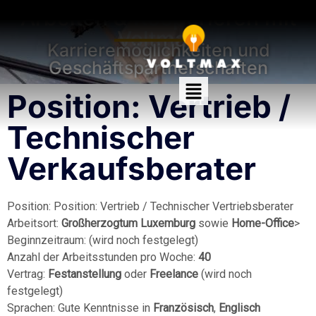
Arbeiten & Kooperieren mit
Voltmax
Karrieremöglichkeiten und
Geschäftspartnerschaften
Position: Vertrieb /
Technischer
Verkaufsberater
Position: Position: Vertrieb / Technischer Vertriebsberater​
Arbeitsort:
Großherzogtum Luxemburg
sowie
Home-Office
>
Beginnzeitraum: (wird noch festgelegt)
Anzahl der Arbeitsstunden pro Woche:
40
Vertrag:
Festanstellung
oder
Freelance
(wird noch
festgelegt)
Sprachen: Gute Kenntnisse in
Französisch
,
Englisch