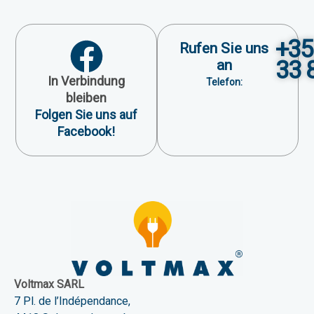
+35
Rufen Sie uns
33 
an
In Verbindung
Telefon:
bleiben
Folgen Sie uns auf
Facebook!
Voltmax SARL
7 Pl. de l’Indépendance,