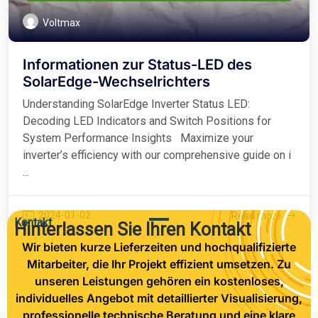
Voltmax
Informationen zur Status-LED des
SolarEdge-Wechselrichters
Understanding SolarEdge Inverter Status LED:
Decoding LED Indicators and Switch Positions for
System Performance Insights Maximize your
inverter’s efficiency with our comprehensive guide on i
...
2024-01-02
Read more
Kontakt
Hinterlassen Sie Ihren Kontakt
Wir bieten kurze Lieferzeiten und hochqualifizierte
Mitarbeiter, die Ihr Projekt effizient umsetzen. Zu
unseren Leistungen gehören ein kostenloses,
individuelles Angebot mit detaillierter Visualisierung,
professionelle technische Beratung und eine klare