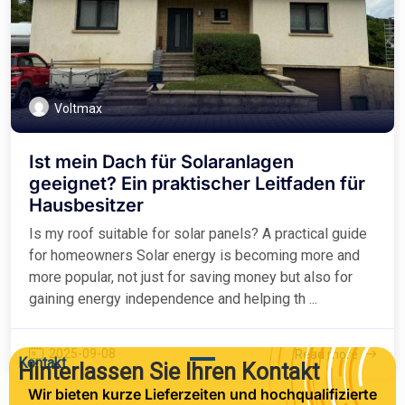
Voltmax
Ist mein Dach für Solaranlagen
geeignet? Ein praktischer Leitfaden für
Hausbesitzer
Is my roof suitable for solar panels? A practical guide
for homeowners Solar energy is becoming more and
more popular, not just for saving money but also for
gaining energy independence and helping th ...
2025-09-08
Read more
Kontakt
Hinterlassen Sie Ihren Kontakt
Wir bieten kurze Lieferzeiten und hochqualifizierte