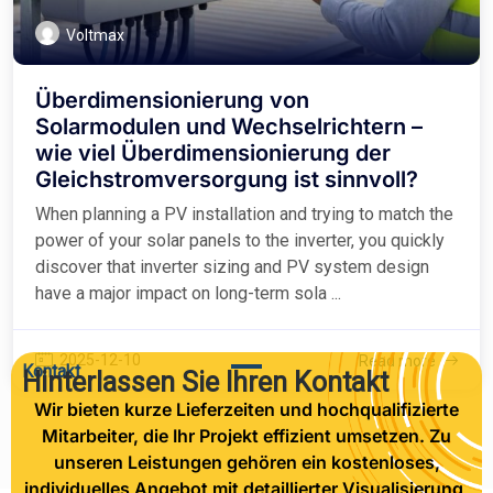
Voltmax
Überdimensionierung von
Solarmodulen und Wechselrichtern –
wie viel Überdimensionierung der
Gleichstromversorgung ist sinnvoll?
When planning a PV installation and trying to match the
power of your solar panels to the inverter, you quickly
discover that inverter sizing and PV system design
have a major impact on long-term sola ...
2025-12-10
Read more
Kontakt
Hinterlassen Sie Ihren Kontakt
Wir bieten kurze Lieferzeiten und hochqualifizierte
Mitarbeiter, die Ihr Projekt effizient umsetzen. Zu
unseren Leistungen gehören ein kostenloses,
individuelles Angebot mit detaillierter Visualisierung,