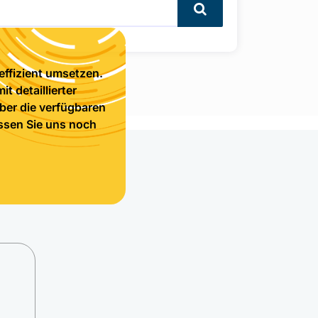
Search
 effizient umsetzen.
 detaillierter
über die verfügbaren
assen Sie uns noch