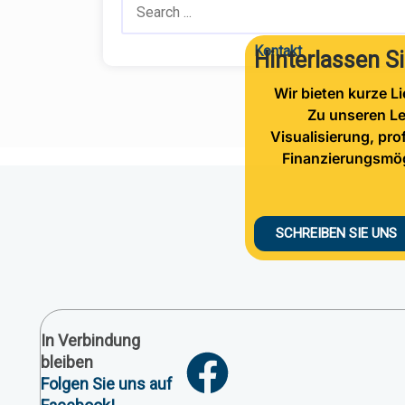
Kontakt
Hinterlassen Si
Wir bieten kurze Li
Zu unseren Le
Visualisierung, pro
Finanzierungsmögl
SCHREIBEN SIE UNS
In Verbindung
bleiben
Folgen Sie uns auf