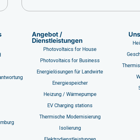
s
Angebot /
Uns
Dienstleistungen
Hei
Photovoltaics for House
Gesch
d
Photovoltaics for Business
Thermis
Energielösungen für Landwirte
W
antwortung
Energiespeicher
Heizung / Wärmepumpe
EV Charging stations​
Thermische Modernisierung
emburg
Isolierung
Elektrodienstleistungen