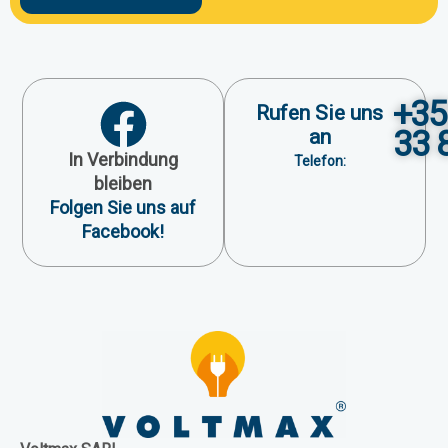
+35
Rufen Sie uns
33 
an
In Verbindung
Telefon:
bleiben
Folgen Sie uns auf
Facebook!