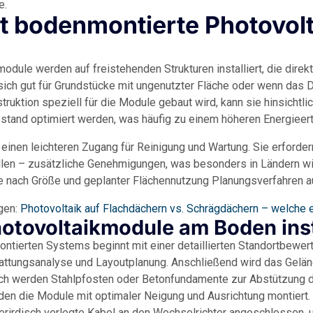
e.
t bodenmontierte Photovol
dule werden auf freistehenden Strukturen installiert, die direkt
ich gut für Grundstücke mit ungenutzter Fläche oder wenn das Da
struktion speziell für die Module gebaut wird, kann sie hinsichtli
tand optimiert werden, was häufig zu einem höheren Energieert
nen leichteren Zugang für Reinigung und Wartung. Sie erfordern
Fällen – zusätzliche Genehmigungen, was besonders in Ländern w
 nach Größe und geplanter Flächennutzung Planungsverfahren a
gen:
Photovoltaik auf Flachdächern vs. Schrägdächern – welche 
otovoltaikmodule am Boden inst
ontierten Systems beginnt mit einer detaillierten Standortbewert
attungsanalyse und Layoutplanung. Anschließend wird das Gelä
ach werden Stahlpfosten oder Betonfundamente zur Abstützung der
rden die Module mit optimaler Neigung und Ausrichtung montiert
terirdisch verlegte Kabel an den Wechselrichter angeschlossen, 