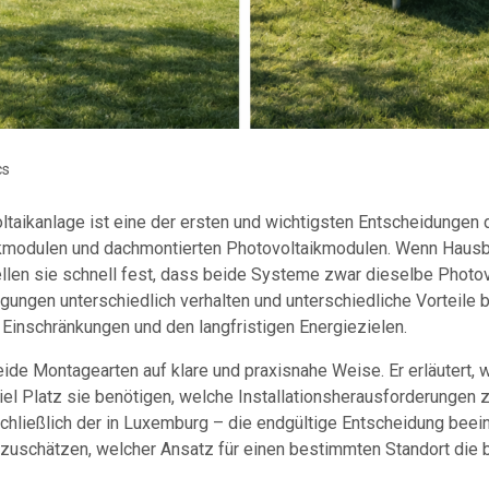
cs
ltaikanlage ist eine der ersten und wichtigsten Entscheidungen
kmodulen und dachmontierten Photovoltaikmodulen. Wenn Haus
llen sie schnell fest, dass beide Systeme zwar dieselbe Photov
ngungen unterschiedlich verhalten und unterschiedliche Vorteile 
 Einschränkungen und den langfristigen Energiezielen.
ide Montagearten auf klare und praxisnahe Weise. Er erläutert, wi
iel Platz sie benötigen, welche Installationsherausforderungen 
schließlich der in Luxemburg – die endgültige Entscheidung beein
nzuschätzen, welcher Ansatz für einen bestimmten Standort die b