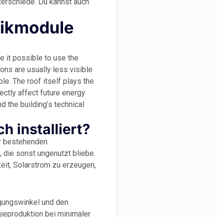
terschiede. Du kannst auch
aikmodule
 it possible to use the
ions are usually less visible
le. The roof itself plays the
rectly affect future energy
d the building’s technical
 installiert?
er bestehenden
t, die sonst ungenutzt bliebe.
it, Solarstrom zu erzeugen,
gungswinkel und den
gieproduktion bei minimaler