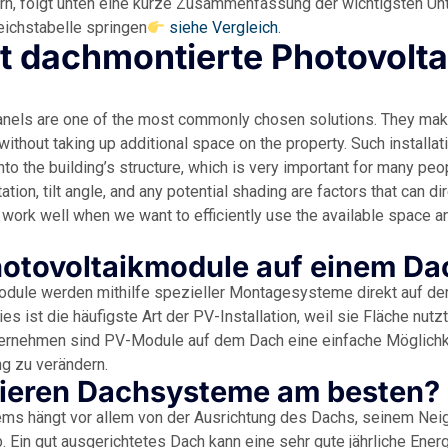
ern, folgt unten eine kurze Zusammenfassung der wichtigsten Un
leichstabelle springen
siehe Vergleich
.
t dachmontierte Photovolt
nels are one of the most commonly chosen solutions. They make
without taking up additional space on the property. Such installat
nto the building’s structure, which is very important for many peop
tion, tilt angle, and any potential shading are factors that can di
work well when we want to efficiently use the available space an
tovoltaikmodule auf einem Dach
odule werden mithilfe spezieller Montagesysteme direkt auf d
ies ist die häufigste Art der PV-Installation, weil sie Fläche nutz
ernehmen sind PV-Module auf dem Dach eine einfache Möglichke
g zu verändern.
ieren Dachsysteme am besten?
ms hängt vor allem von der Ausrichtung des Dachs, seinem Nei
Ein gut ausgerichtetes Dach kann eine sehr gute jährliche Ener