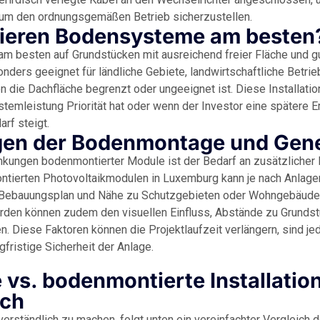
 um den ordnungsgemäßen Betrieb sicherzustellen.
ieren Bodensysteme am besten
m besten auf Grundstücken mit ausreichend freier Fläche und g
nders geeignet für ländliche Gebiete, landwirtschaftliche Betri
 die Dachfläche begrenzt oder ungeeignet ist. Diese Installation
temleistung Priorität hat oder wenn der Investor eine spätere 
rf steigt.
gen der Bodenmontage und Ge
änkungen bodenmontierter Module ist der Bedarf an zusätzlicher
tierten Photovoltaikmodulen in Luxemburg kann je nach Anlage
Bebauungsplan und Nähe zu Schutzgebieten oder Wohngebäude
hörden können zudem den visuellen Einfluss, Abstände zu Grunds
 Diese Faktoren können die Projektlaufzeit verlängern, sind je
fristige Sicherheit der Anlage.
vs. bodenmontierte Installation 
ich
verständlich zu machen, folgt unten ein vereinfachter Vergleich 