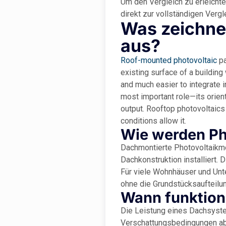
Um den Vergleich zu erleicht
direkt zur vollständigen Verg
Was zeichne
aus?
Roof-mounted photovoltaic
pa
existing surface of a building 
and much easier to integrate i
most important role—its orienta
output. Rooftop photovoltaics 
conditions allow it.
Wie werden Pho
Dachmontierte Photovoltaikm
Dachkonstruktion installiert. D
Für viele Wohnhäuser und Unt
ohne die Grundstücksaufteilun
Wann funktion
Die Leistung eines Dachsyste
Verschattungsbedingungen ab. 