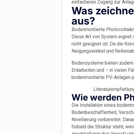
einfacheren Zugang zur Anlag
Was zeichne
aus?
Bodenmontierte Photovoltaikmo
Diese Art von System eignet s
nicht geeignet ist. Da die Kon
Neigungswinkel und Reihenabs
Bodensysteme bieten zudem ei
Erdarbeiten und – in vielen 
bodenmontierte PV-Anlagen je
Literaturempfehlun
Wie werden Ph
Die Installation eines bodenm
Bodenbeschaffenheit, Versch
Nivellierung vorbereitet. Dan
Sobald die Struktur steht, we
anschließend über (meist) un