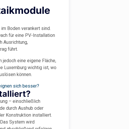
taikmodule
 im Boden verankert sind.
ch für eine PV-Installation
ch Ausrichtung,
rag führt.
 jedoch eine eigene Fläche,
ie Luxemburg wichtig ist, wo
uslösen können.
eignen sich besser?
alliert?
ung – einschließlich
nde durch Aushub oder
 Konstruktion installiert.
. Das System wird
und abschließend erfolgen