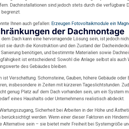
fern. Dachinstallationen sind jedoch stets durch die verfügbare 
n begrenzt.
nnte Ihnen auch gefallen:
Erzeugen Fotovoltaikmodule ein Magn
chränkungen der Dachmontage
dem Dach kann eine hervorragende Lösung sein, ist jedoch nich
ig ist sie durch die Konstruktion und den Zustand der Dacheindec
 Sanierung benötigen, und bestimmte Materialien sowie Dachne
gfähigkeit ist entscheidend: Sowohl die Anlage selbst als auch
ungswerte des Gebäudes bleiben.
m ist Verschattung. Schornsteine, Gauben, höhere Gebäude ode
eren, insbesondere in Zeiten mit kürzeren Tageslichtstunden. Zu
nicht genug Platz auf dem Dach vorhanden sein, um ein System m
bedarf eines Haushalts oder Unternehmens realistisch abdeckt.
artungszugang, Sicherheit bei Arbeiten in der Höhe und Ästhetik 
 berücksichtigt werden. Wenn einer dieser Faktoren ein Hindernis
lternative sein – sie bietet mehr Freiheit bei Systemgröße un