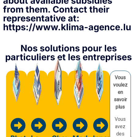
about available subsidies
from them. Contact their
representative at:
https://www.klima-agence.lu
Nos solutions pour les
particuliers et les entreprises
Vous
voulez
en
savoir
plus
Vous
avez
des