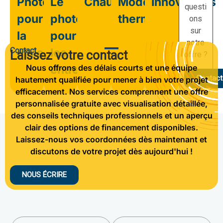
Photovoltaïque
Le
Chauffage
Modernisation
Innovations
questi
pour
photovoltaïque
thermique
ons
sur
la
pour
notre
Contact
maison
les
Laissez votre contact
offre ?
Nous offrons des délais courts et une équipe
entreprises
Contact
hautement qualifiée pour mener à bien votre projet
efficacement. Nos services comprennent une offre
personnalisée gratuite avec visualisation détaillée,
des conseils techniques professionnels et un aperçu
clair des options de financement disponibles.
Laissez-nous vos coordonnées dès maintenant et
discutons de votre projet dès aujourd'hui !
NOUS ÉCRIRE